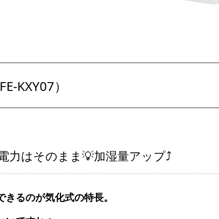
-KXY07）
力はそのまま💡加湿量アップ⤴️
できるのが気化式の特長。