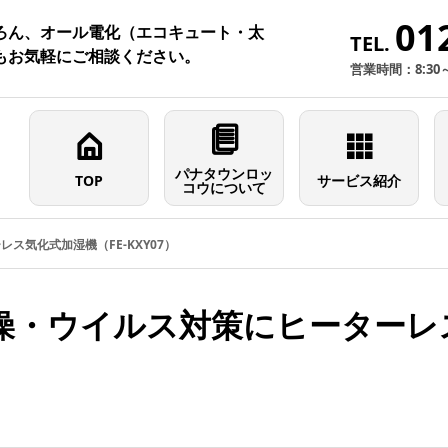
01
ろん、オール電化（エコキュート・太
TEL.
もお気軽にご相談ください。
営業時間：8:30
パナタウンロッ
TOP
サービス紹介
コウについて
ス気化式加湿機（FE-KXY07）
燥・ウイルス対策にヒーターレス