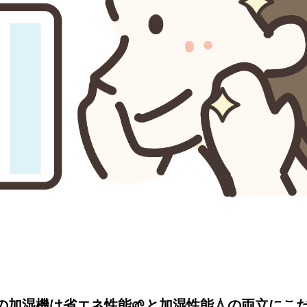
加湿機は省エネ性能🌱と加湿性能💧の両立にこ